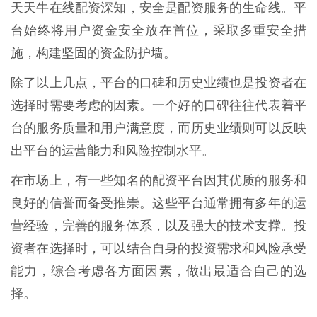
天天牛在线配资深知，安全是配资服务的生命线。平
台始终将用户资金安全放在首位，采取多重安全措
施，构建坚固的资金防护墙。
除了以上几点，平台的口碑和历史业绩也是投资者在
选择时需要考虑的因素。一个好的口碑往往代表着平
台的服务质量和用户满意度，而历史业绩则可以反映
出平台的运营能力和风险控制水平。
在市场上，有一些知名的配资平台因其优质的服务和
良好的信誉而备受推崇。这些平台通常拥有多年的运
营经验，完善的服务体系，以及强大的技术支撑。投
资者在选择时，可以结合自身的投资需求和风险承受
能力，综合考虑各方面因素，做出最适合自己的选
择。