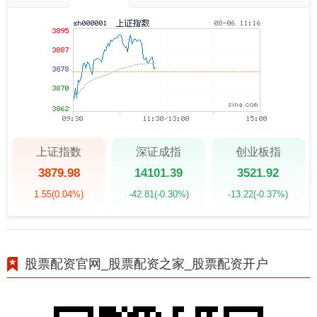
上证指数
深证成指
创业板指
3879.98
14101.39
3521.92
1.55
(0.04%)
-42.81
(-0.30%)
-13.22
(-0.37%)
股票配资官网_股票配资之家_股票配资开户