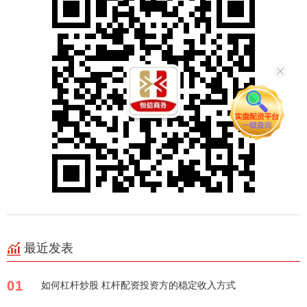
最近发表
01
如何杠杆炒股 杠杆配资投资方的稳定收入方式