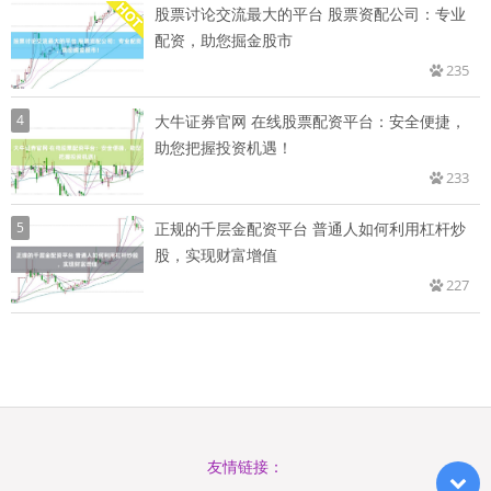
股票讨论交流最大的平台 股票资配公司：专业
配资，助您掘金股市
235
4
大牛证券官网 在线股票配资平台：安全便捷，
助您把握投资机遇！
233
5
正规的千层金配资平台 普通人如何利用杠杆炒
股，实现财富增值
227
友情链接：