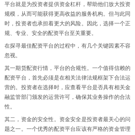
平台就是为投资者提供资金杠杆，帮助他们放大投资
规模，从而可能获得更高收益的服务机构。但与此同
时，投资者也承担着更大的风险。因此，选择一个正
规、专业、安全的配资平台至关重要。
在探寻最佳配资平台的过程中，有几个关键因素不容
忽视。
其一期货配资行情，平台的合规性。一个值得信赖的
配资平台，首先必须是在相关法律法规框架下合法运
营的。投资者在选择时，应查看平台是否具有相关金
融监管部门颁发的运营许可，确保其业务操作的合法
性。
其二，资金的安全性。资金安全是投资者最关心的问
题之一。一个优秀的配资平台应该有严格的资金管理