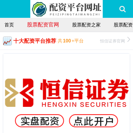
股票配资官网
首页
股票配资之家
股票配资
十大配资平台推荐
恒信证券官网
共
100
+平台