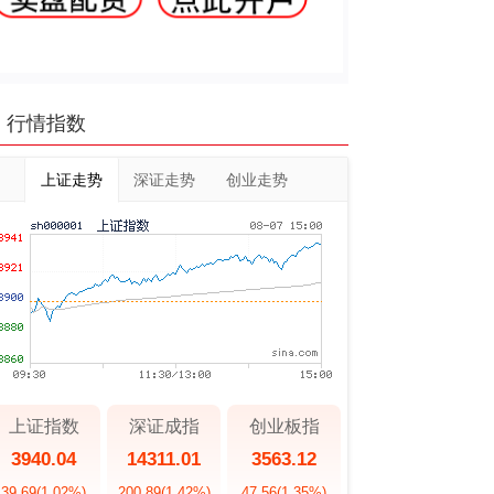
行情指数
上证走势
深证走势
创业走势
上证指数
深证成指
创业板指
3940.04
14311.01
3563.12
39.69
(1.02%)
200.89
(1.42%)
47.56
(1.35%)