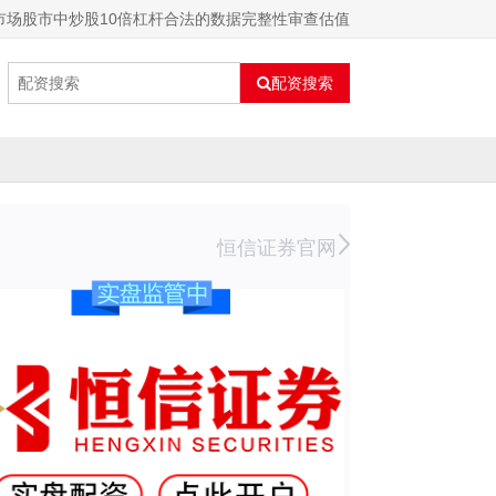
市场股市中炒股10倍杠杆合法的数据完整性审查估值
配资搜索
恒信证券官网