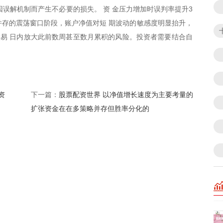
因误解机制而产生不必要的损失。 资 金压力增加时误判率提升3
落并存的震荡窗口阶段，账户净值对短 期波动的敏感度明显抬升，
交易 日内放大此前数周甚至数月累积的风险。投资者需要结合自
资
股票配资世界 以净值增长速度为主要考量的
下一篇：
扩张资金在在多策略并存但胜率分化的