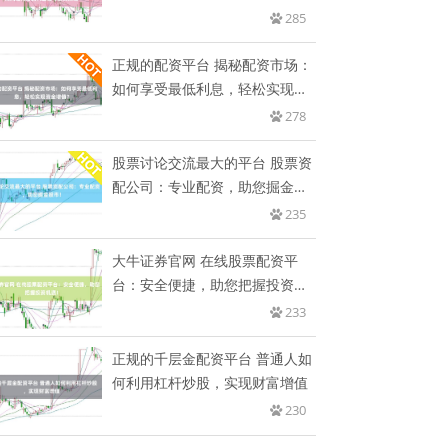
益
285
正规的配资平台 揭秘配资市场：
如何享受最低利息，轻松实现资
金
278
股票讨论交流最大的平台 股票资
配公司：专业配资，助您掘金股
市
235
大牛证券官网 在线股票配资平
台：安全便捷，助您把握投资机
遇！
233
正规的千层金配资平台 普通人如
何利用杠杆炒股，实现财富增值
230