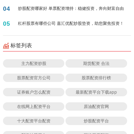
04
炒股配资哪家好 单票配资增持：稳健投资，奔向财富自由
05
杠杆股票有哪些公司 嘉汇优配炒股垫资，助您聚焦投资！
标签列表
主力配资炒股
期货配资 合法
股票配资官方公司
股票配资排行榜
证券账户怎么配资
最新配资平台下载app
在线网上配资平台
原油配资官网
十大配资平台配资
炒股配资平台