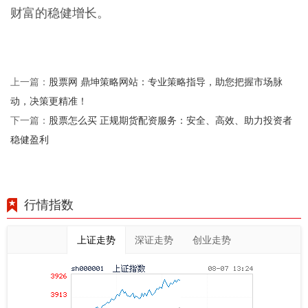
财富的稳健增长。
股票网 鼎坤策略网站：专业策略指导，助您把握市场脉
上一篇：
动，决策更精准！
股票怎么买 正规期货配资服务：安全、高效、助力投资者
下一篇：
稳健盈利
行情指数
上证走势
深证走势
创业走势