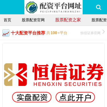
股票配资之家
首页
股票配资官网
股票配资
十大配资平台推荐
恒信证券官网
共
100
+平台