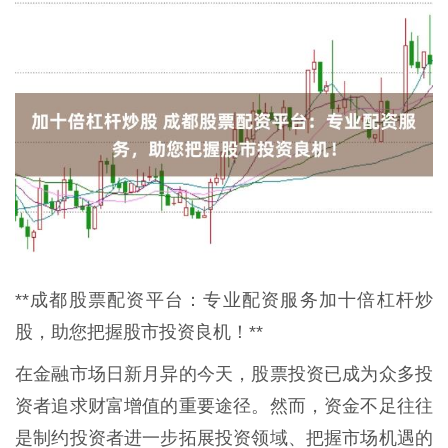
**成都股票配资平台：专业配资服务加十倍杠杆炒
股，助您把握股市投资良机！**
在金融市场日新月异的今天，股票投资已成为众多投
资者追求财富增值的重要途径。然而，资金不足往往
是制约投资者进一步拓展投资领域、把握市场机遇的