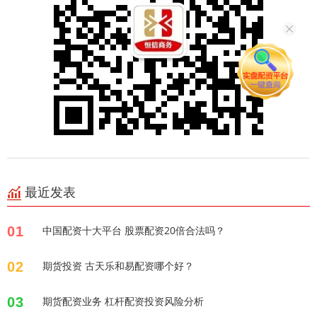
最近发表
01
中国配资十大平台 股票配资20倍合法吗？
02
期货投资 古天乐和易配资哪个好？
03
期货配资业务 杠杆配资投资风险分析