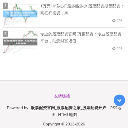
4
1万元10倍杠杆最多赔多少 股票配资期货配资：
高杠杆投资，风
226
5
专业的股票配资官网 万赢配资：专业股票配资
平台，助您财富增值
225
友情链接：
股票配资官网_股票配资之家_股票配资开户
RSS地
Powered by
图
HTML地图
Copyright
© 2013-2026