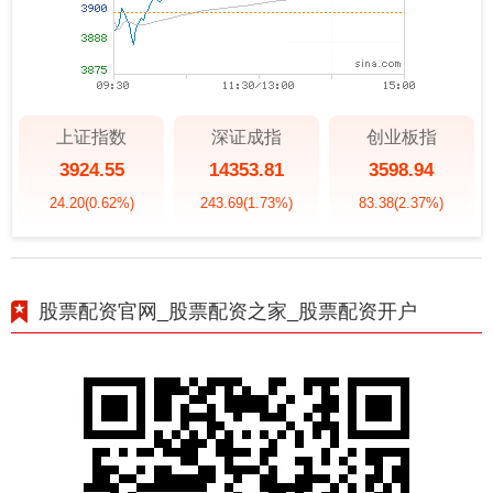
上证指数
深证成指
创业板指
3924.55
14353.81
3598.94
24.20
(0.62%)
243.69
(1.73%)
83.38
(2.37%)
股票配资官网_股票配资之家_股票配资开户