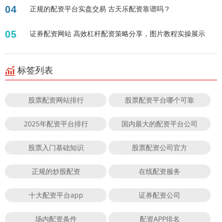
04
正规的配资平台实盘交易 古天乐配资靠谱吗？
05
证券配资网站 高效杠杆配资策略分享，图片教程实操展示
标签列表
股票配资网站排行
股票配资平台哪个可靠
2025年配资平台排行
国内最大的配资平台公司
股票入门基础知识
股票配资公司官方
正规的炒股配资
在线配资服务
十大配资平台app
证券配资公司
场内配资条件
配资APP排名