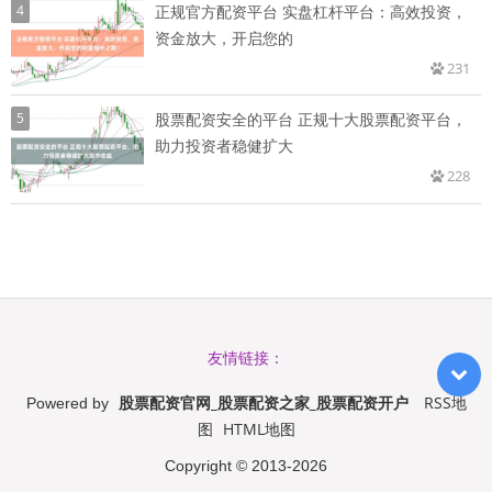
4
正规官方配资平台 实盘杠杆平台：高效投资，
资金放大，开启您的
231
5
股票配资安全的平台 正规十大股票配资平台，
助力投资者稳健扩大
228
友情链接：
股票配资官网_股票配资之家_股票配资开户
RSS地
Powered by
图
HTML地图
Copyright
© 2013-2026