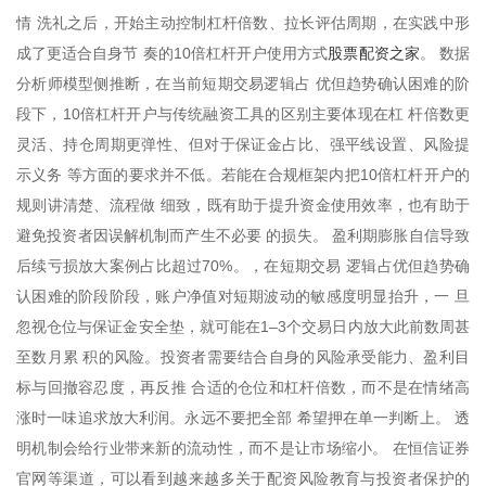
情 洗礼之后，开始主动控制杠杆倍数、拉长评估周期，在实践中形
股票配资之家
成了更适合自身节 奏的10倍杠杆开户使用方式
。 数据
分析师模型侧推断，在当前短期交易逻辑占 优但趋势确认困难的阶
段下，10倍杠杆开户与传统融资工具的区别主要体现在杠 杆倍数更
灵活、持仓周期更弹性、但对于保证金占比、强平线设置、风险提
示义务 等方面的要求并不低。若能在合规框架内把10倍杠杆开户的
规则讲清楚、流程做 细致，既有助于提升资金使用效率，也有助于
避免投资者因误解机制而产生不必要 的损失。 盈利期膨胀自信导致
后续亏损放大案例占比超过70%。，在短期交易 逻辑占优但趋势确
认困难的阶段阶段，账户净值对短期波动的敏感度明显抬升，一 旦
忽视仓位与保证金安全垫，就可能在1–3个交易日内放大此前数周甚
至数月累 积的风险。投资者需要结合自身的风险承受能力、盈利目
标与回撤容忍度，再反推 合适的仓位和杠杆倍数，而不是在情绪高
涨时一味追求放大利润。永远不要把全部 希望押在单一判断上。 透
明机制会给行业带来新的流动性，而不是让市场缩小。 在恒信证券
官网等渠道，可以看到越来越多关于配资风险教育与投资者保护的