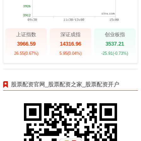
上证指数
深证成指
创业板指
3966.59
14316.96
3537.21
26.55
(0.67%)
5.95
(0.04%)
-25.91
(-0.73%)
股票配资官网_股票配资之家_股票配资开户