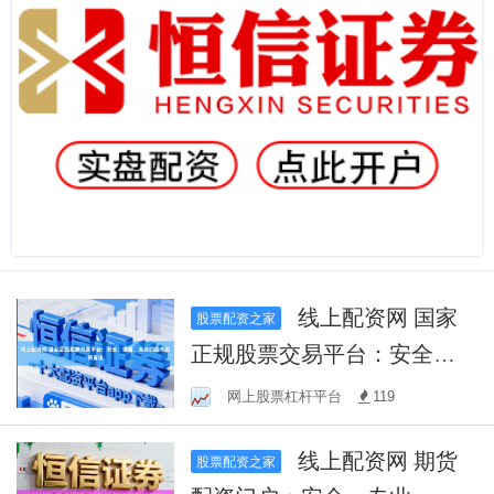
线上配资网 国家
股票配资之家
正规股票交易平台：安全、
便捷、高效的股市投资首选
网上股票杠杆平台
119
线上配资网 期货
股票配资之家