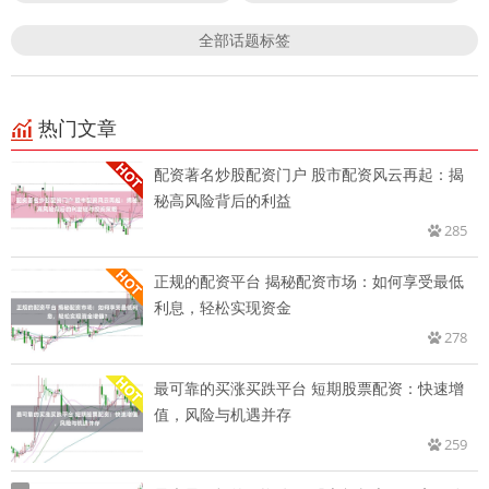
全部话题标签
热门文章
配资著名炒股配资门户 股市配资风云再起：揭
秘高风险背后的利益
285
正规的配资平台 揭秘配资市场：如何享受最低
利息，轻松实现资金
278
最可靠的买涨买跌平台 短期股票配资：快速增
值，风险与机遇并存
259