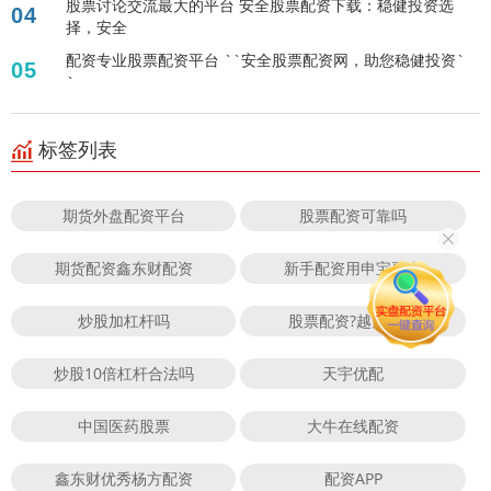
股票讨论交流最大的平台 安全股票配资下载：稳健投资选
04
择，安全
配资专业股票配资平台 ``安全股票配资网，助您稳健投资`
05
`
标签列表
期货外盘配资平台
股票配资可靠吗
期货配资鑫东财配资
新手配资用申宝平台
炒股加杠杆吗
股票配资?越大配资
炒股10倍杠杆合法吗
天宇优配
中国医药股票
大牛在线配资
鑫东财优秀杨方配资
配资APP