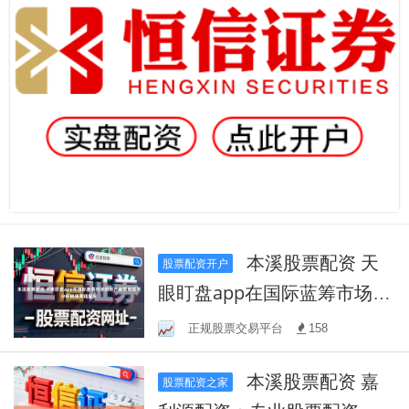
本溪股票配资 天
股票配资开户
眼盯盘app在国际蓝筹市场的
资产配置敏感度分析跨周期
正规股票交易平台
158
错配分
本溪股票配资 嘉
股票配资之家