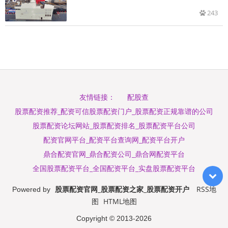
243
配股查
友情链接：
股票配资推荐_配资可信股票配资门户_股票配资正规靠谱的公司
股票配资论坛网站_股票配资排名_股票配资平台公司
配资官网平台_配资平台查询网_配资平台开户
鼎合配资官网_鼎合配资公司_鼎合网配资平台
全国股票配资平台_全国配资平台_实盘股票配资平台
股票配资官网_股票配资之家_股票配资开户
RSS地
Powered by
图
HTML地图
Copyright
© 2013-2026