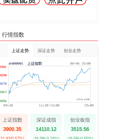
行情指数
上证走势
深证走势
创业走势
上证指数
深证成指
创业板指
3900.35
14110.12
3515.56
21.92
(0.57%)
-34.08
(-0.24%)
-19.58
(-0.55%)