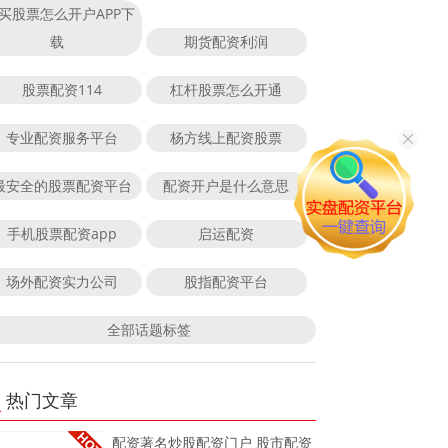
买股票怎么开户APP下
载
期货配资利润
股票配资114
杠杆股票怎么开通
专业配资服务平台
杨方线上配资股票
最安全的股票配资平台
配资开户是什么意思
手机股票配资app
启运配资
场外配资实力公司
股指配资平台
全部话题标签
热门文章
配资著名炒股配资门户 股市配资