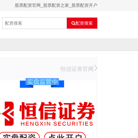
股票配资官网_股票配资之家_股票配资开户
配资搜索
恒信证券官网