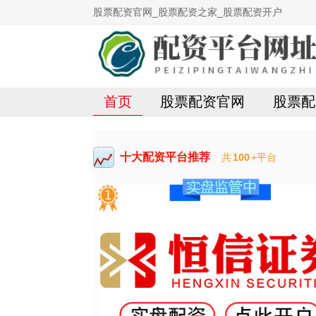
股票配资官网_股票配资之家_股票配资开户
首页
股票配资官网
股票配
十大配资平台推荐
共
100
+平台