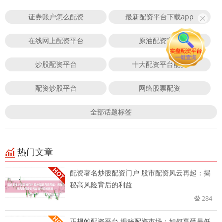
证券账户怎么配资
最新配资平台下载app
在线网上配资平台
原油配资官网
炒股配资平台
十大配资平台配资
配资炒股平台
网络股票配资
全部话题标签
热门文章
配资著名炒股配资门户 股市配资风云再起：揭
秘高风险背后的利益
284
正规的配资平台 揭秘配资市场：如何享受最低