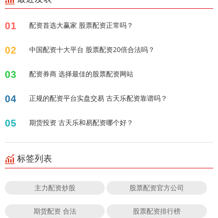
01
配资首选大赢家 股票配资正常吗？
02
中国配资十大平台 股票配资20倍合法吗？
03
配资券商 选择最佳的股票配资网站
04
正规的配资平台实盘交易 古天乐配资靠谱吗？
05
期货投资 古天乐和易配资哪个好？
标签列表
主力配资炒股
股票配资官方公司
期货配资 合法
股票配资排行榜