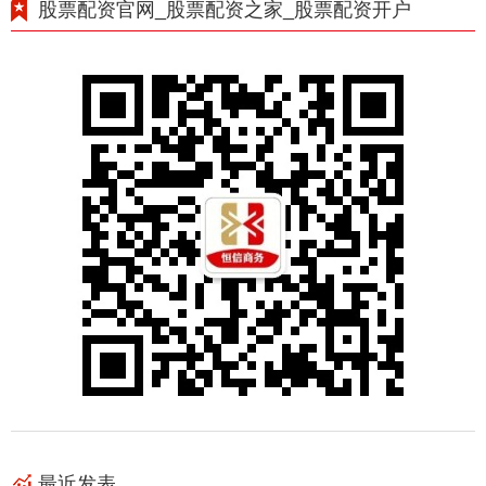
股票配资官网_股票配资之家_股票配资开户
最近发表