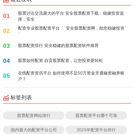
股票讨论交流最大的平台 安全股票配资下载：稳健投资选
01
择，安全
配资专业股票配资平台 ``安全股票配资网，助您稳健投资`
02
`
03
股票配资排行 安全稳健的股票配资软件推荐
04
股票如何配资 自贡股票配资，让您投资更轻松
在线配资资讯平台 如何使用不足50万资金开通融资融券账
05
户？
标签列表
股票配资网站排行
股票配资平台哪个可靠
国内最大的配资平台公司
2025年配资平台排行